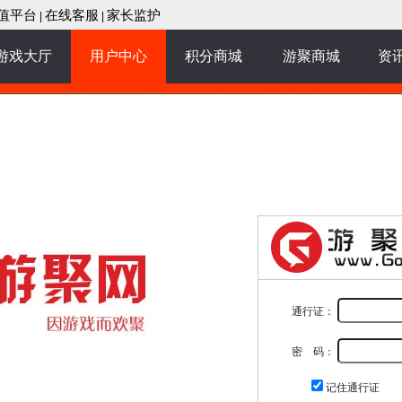
值平台
在线客服
家长监护
|
|
游戏大厅
用户中心
积分商城
游聚商城
资
通行证：
密 码：
记住通行证