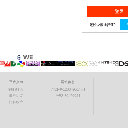
登录
还没游聚通行证?
平台指南
网站信息
注册通行证
沪ICP备12034951号-1
服务协议
沪B2-20170054
隐私政策