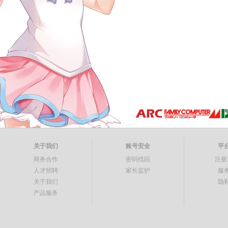
关于我们
账号安全
平
商务合作
密码找回
注册
人才招聘
家长监护
服
关于我们
隐
产品服务