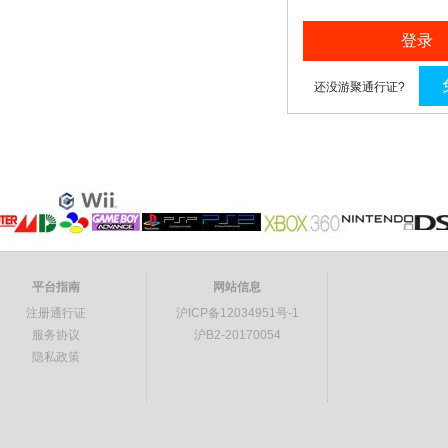
登录
还没游聚通行证?
平台指南
网站信息
注册通行证
沪ICP备12034951号-1
服务协议
沪B2-20170054
隐私政策