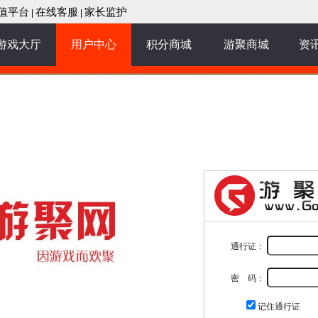
值平台
在线客服
家长监护
|
|
游戏大厅
用户中心
积分商城
游聚商城
资
通行证：
密 码：
记住通行证