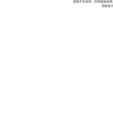
抵制不良游戏，拒绝盗版游戏
适龄提