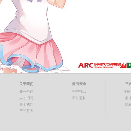
关于我们
账号安全
平
商务合作
密码找回
注册
人才招聘
家长监护
服
关于我们
隐
产品服务